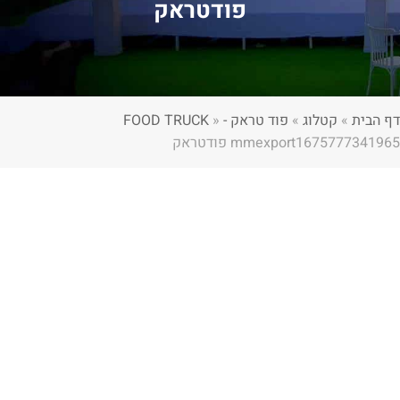
פודטראק
דף הבית
»
קטלוג
»
פוד טראק - FOOD TRUCK
»
mmexport1675777341965 פודטראק