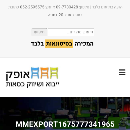
הגעה בתיאום בלבד | טלפון:​
09-7730428
אופק:
052-2595575
כתובת:
רחוב האורג 20, נתניה
חיפוש
חיפוש
עבור:
המכירה
בסיטונאות
בלבד
MMEXPORT1675777341965