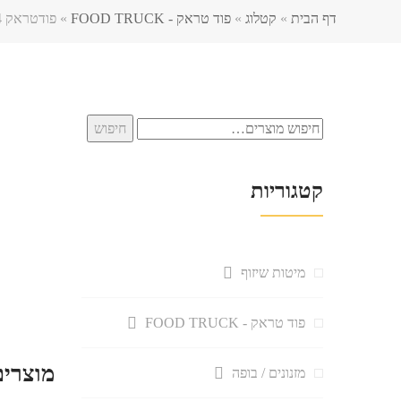
דף הבית
»
קטלוג
»
פוד טראק - FOOD TRUCK
»
פודטראק mmexport1675702593394
חיפוש
חיפוש
עבור:
קטגוריות
מיטות שיזוף
פוד טראק - FOOD TRUCK
מוצרים
מזנונים / בופה