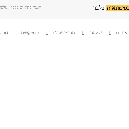
סיטונאות
בלבד
הגעה בתיאום בלבד | טלפון
אות בר
שולחנות
תחומי פעילות
פרוייקטים
צור 
MMEXPORT1