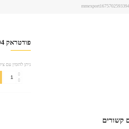
פודטראק mmexport1675702593394
ניתן להזמין עם ציו
 קשורים