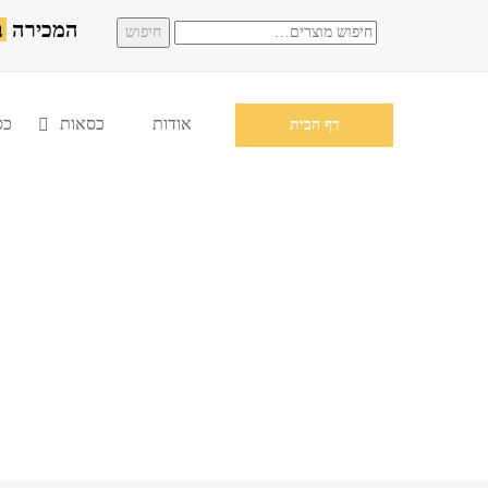
המכירה
ב
חיפוש
חיפוש
עבור:
אודות
כסאות
כס
דף הבית
פודטראק 675702593394