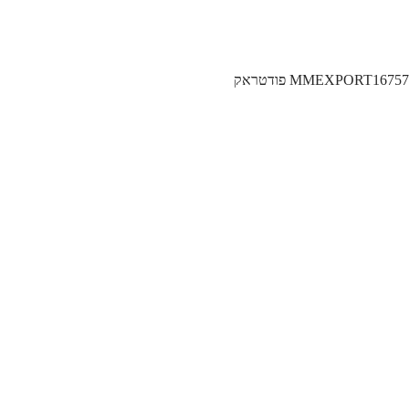
MMEXPORT167 פודטראק