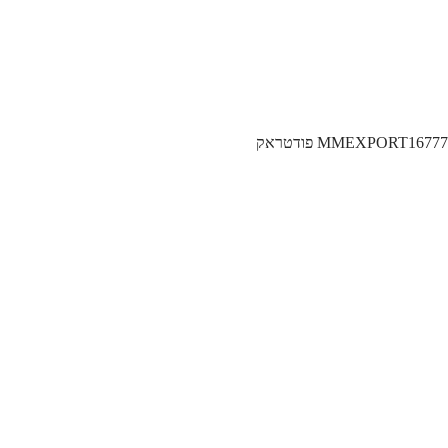
MMEXPORT167 פודטראק