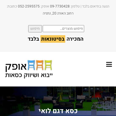
הגעה בתיאום בלבד | טלפון:​
09-7730428
אופק:
052-2595575
כתובת:
רחוב האורג 20, נתניה
חיפוש
חיפוש
עבור:
המכירה
בסיטונאות
בלבד
כסא דגם לואי