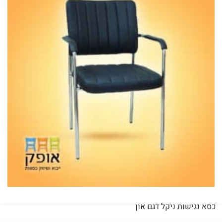
כסא נגישות ניקל דגם און