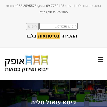
הגעה בתיאום בלבד | טלפון:​
09-7730428
אופק:
052-2595575
כתובת:
רחוב האורג 20, נתניה
חיפוש
חיפוש
עבור:
המכירה
בסיטונאות
בלבד
כיסא שאנל סליה