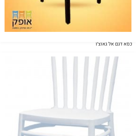
כסא דגם אל גאוצ׳ו