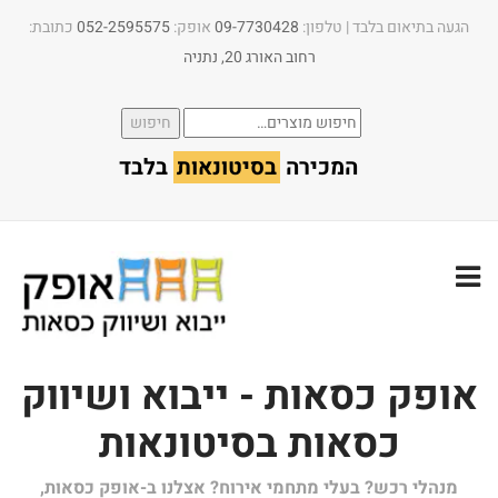
הגעה בתיאום בלבד | טלפון:​
09-7730428
אופק:
052-2595575
כתובת:
רחוב האורג 20, נתניה
חיפוש
חיפוש
עבור:
המכירה
בסיטונאות
בלבד
אופק כסאות - ייבוא ושיווק
כסאות בסיטונאות
מנהלי רכש? בעלי מתחמי אירוח? אצלנו ב-אופק כסאות,