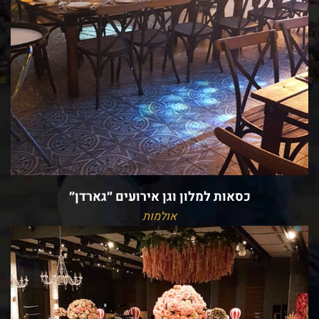
כסאות למלון וגן אירועים ״גארדן״
אולמות