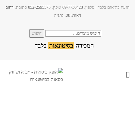
הגעה בתיאום בלבד | טלפון:​
09-7730428
אופק:
052-2595575
כתובת:
רחוב
האורג 20, נתניה
חיפוש
חיפוש
עבור:
המכירה
בסיטונאות
בלבד
כסא נגישות ניקל דגם און