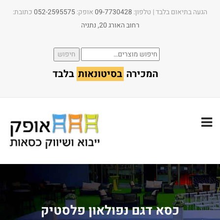
הגעה בתיאום בלבד | טלפון:​
09-7730428
אופק:
052-2595575
כתובת:
רחוב האורג 20, נתניה
חיפוש
חיפוש
עבור:
המכירה
בסיטונאות
בלבד
כסא דגם נפולאון פלסטיק