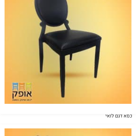
כסא דגם לואי