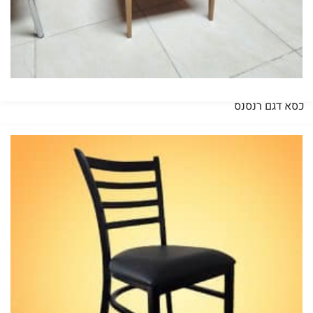
כסא דגם רנסנס