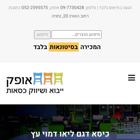
הגעה בתיאום בלבד | טלפון:​
09-7730428
אופק:
052-2595575
כתובת:
רחוב האורג 20, נתניה
חיפוש
חיפוש
עבור:
המכירה
בסיטונאות
בלבד
כיסא דגם ליאו דמוי עץ