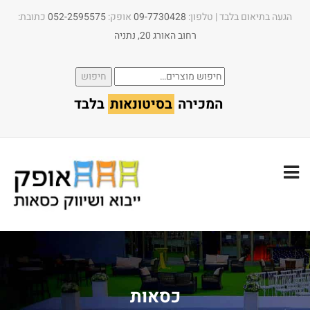
הגעה בתיאום בלבד | טלפון:​
09-7730428
אופק:
052-2595575
כתובת:
רחוב האורג 20, נתניה
חיפוש
חיפוש
עבור:
המכירה
בסיטונאות
בלבד
כסאות